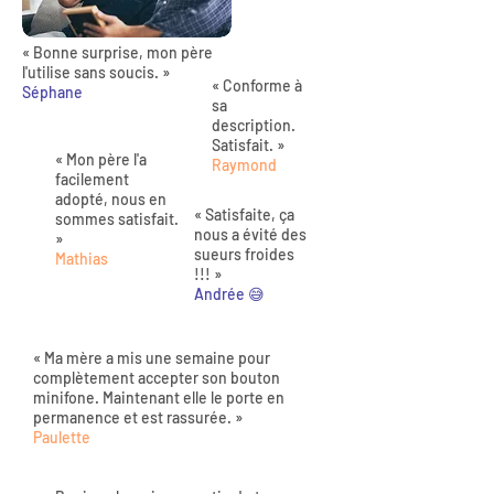
« Bonne surprise, mon père
l'utilise sans soucis. »
« Conforme à
Séphane
sa
description.
Satisfait. »
« Mon père l'a
Raymond
facilement
adopté, nous en
« Satisfaite, ça
sommes satisfait.
nous a évité des
»
sueurs froides
Mathias
!!! »
Andrée 😅
« Ma mère a mis une semaine pour
complètement accepter son bouton
minifone. Maintenant elle le porte en
permanence et est rassurée. »
Paulette