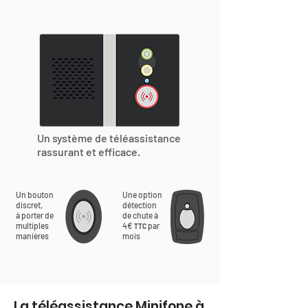
Un système de téléassistance
rassurant et efficace.
Un bouton
Une option
discret,
détection
à porter de
de chute à
multiples
4€
par
TTC
manières
mois
La téléassistance Minifone à