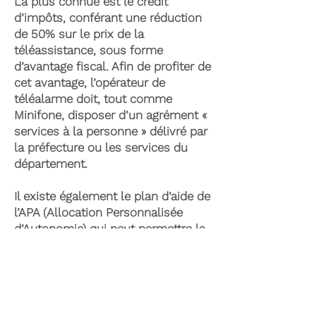
La plus connue est le crédit
d’impôts, conférant une réduction
de 50% sur le prix de la
téléassistance, sous forme
d’avantage fiscal. Afin de profiter de
cet avantage, l’opérateur de
téléalarme doit, tout comme
Minifone, disposer d’un agrément «
services à la personne » délivré par
la préfecture ou les services du
département.
Il existe également le plan d’aide de
l’APA (Allocation Personnalisée
d’Autonomie) qui peut permettre la
prise en charge du coût de la
téléassistance senior. Celle-ci est
attribuée suite à l’évaluation d’une
perte d’autonomie par les services
du département et permet de