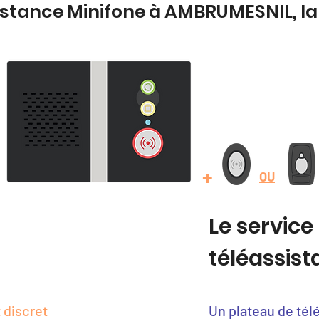
sistance Minifone à AMBRUMESNIL, l
+
OU
Le service
téléassis
 discret
Un plateau de tél