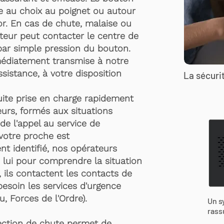
te au choix au poignet ou autour
r. En cas de chute, malaise ou
rteur peut contacter le centre de
par simple pression du bouton.
médiatement transmise à notre
ssistance, à votre disposition
La sécurit
suite prise en charge rapidement
urs, formés aux situations
de l'appel au service de
 votre proche est
t identifié, nos opérateurs
 lui pour comprendre la situation
, ils contactent les contacts de
besoin les services d'urgence
, Forces de l'Ordre).
Un s
rass
ection de chute permet de