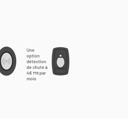
Une
option
détection
de chute à
4€
par
TTC
mois