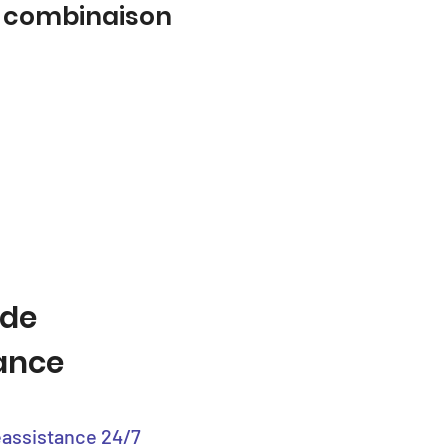
a combinaison
 de
tance
éassistance 24/7