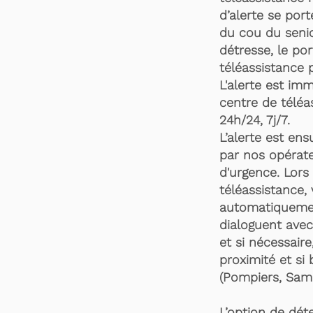
d’alerte se por
du cou du senio
détresse, le po
téléassistance 
L'alerte est im
centre de téléa
24h/24, 7j/7.
L’alerte est en
par nos opérate
d'urgence. Lors 
téléassistance,
automatiquemen
dialoguent avec
et si nécessaire
proximité et si 
(Pompiers, Samu
L’option de dét