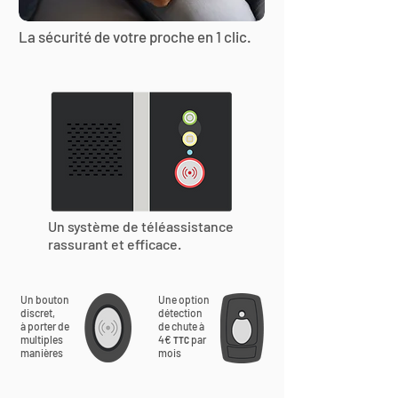
La sécurité de votre proche en 1 clic.
Un système de téléassistance
rassurant et efficace.
Un bouton
Une option
discret,
détection
à porter de
de chute à
multiples
4€
par
TTC
manières
mois