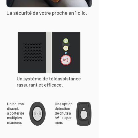
La sécurité de votre proche en 1 clic.
Un système de téléassistance
rassurant et efficace.
Un bouton
Une option
discret,
détection
à porter de
de chute à
multiples
4€
par
TTC
manières
mois