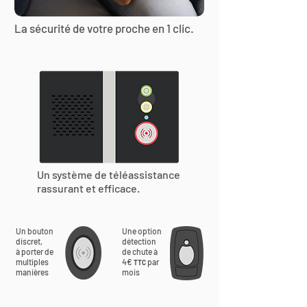
La sécurité de votre proche en 1 clic.
Un système de téléassistance
rassurant et efficace.
Un bouton
Une option
discret,
détection
à porter de
de chute à
multiples
4€
par
TTC
manières
mois