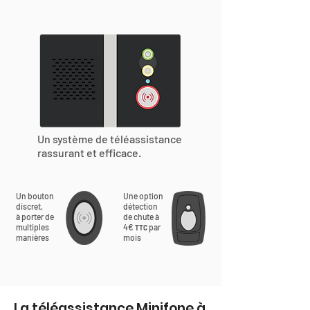
Un système de téléassistance
rassurant et efficace.
Un bouton
Une option
discret,
détection
à porter de
de chute à
multiples
4€
par
TTC
manières
mois
La téléassistance Minifone à