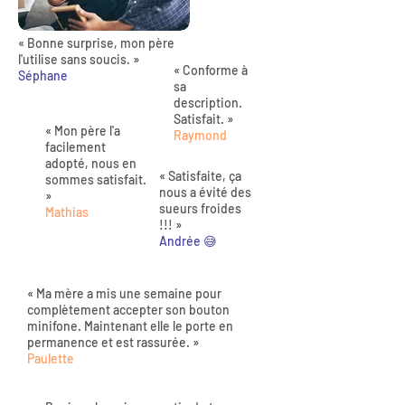
« Bonne surprise, mon père
l'utilise sans soucis. »
« Conforme à
Séphane
sa
description.
Satisfait. »
« Mon père l'a
Raymond
facilement
adopté, nous en
« Satisfaite, ça
sommes satisfait.
nous a évité des
»
sueurs froides
Mathias
!!! »
Andrée 😅
« Ma mère a mis une semaine pour
complètement accepter son bouton
minifone. Maintenant elle le porte en
permanence et est rassurée. »
Paulette