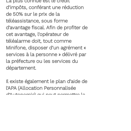
La plus connue est le crédit
d’impôts, conférant une réduction
de 50% sur le prix de la
téléassistance, sous forme
d’avantage fiscal. Afin de profiter de
cet avantage, l’opérateur de
téléalarme doit, tout comme
Minifone, disposer d’un agrément «
services à la personne » délivré par
la préfecture ou les services du
département.
Il existe également le plan d’aide de
l’APA (Allocation Personnalisée
d’Autonomie) qui peut permettre la
prise en charge du coût de la
téléassistance senior. Celle-ci est
attribuée suite à l’évaluation d’une
perte d’autonomie par les services
du département et permet de